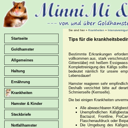
Sie sind hier »
Krankheiten
»
Intensivreinigu
Startseite
Tips für die krankheitsbed
Goldhamster
Bestimmte Erkrankungen erfordern
vollkommen aus, stark verschmutzt
Allgemeines
Gitterstäbe) mit heißem Essigwass
Komplettreinigung des Käfigs sollte
Haltung
bedeutet nämlich für unsere emp
Lebensdauer!
Ernährung
Hamster reagieren sehr empfindlic
Deshalb verzichtet bitte auf derar
Schmierseife (Kernseife).
Krankheiten
Die bei einigen Krankheiten unverme
Hamster & Kinder
Alle abwaschbaren Käfigbest
Unempfindlichen Käfigbesta
Steckbriefe
Bactazol, Frontline, ProCa
Flaschenaufdruck oder Beipack
Die Umgebung des Käfigstan
Notfallhamster