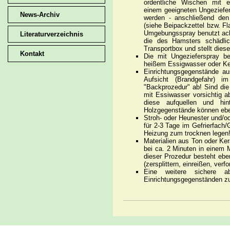
ordentliche Wischen mit e
einem geeigneten Ungeziefers
News-Archiv
werden - anschließend den 
(siehe Beipackzettel bzw. Fl
Umgebungsspray benutzt ach
Literaturverzeichnis
die des Hamsters schädlic
Transportbox und stellt die
Kontakt
Die mit Ungezieferspray be
heißem Essigwasser oder Ke
Einrichtungsgegenstände a
Aufsicht (Brandgefahr) i
"Backprozedur" ab! Sind die 
mit Essiwasser vorsichtig 
diese aufquellen und hin
Holzgegenstände können eben
Stroh- oder Heunester und/od
für 2-3 Tage im Gefrierfach/
Heizung zum trocknen legen!
Materialien aus Ton oder Ke
bei ca. 2 Minuten in einem M
dieser Prozedur besteht ebe
(zersplittern, einreißen, ver
Eine weitere sichere ab
Einrichtungsgegenständen zu