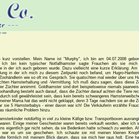
h vor
 kurz vorstellen. Mein Name ist "Murphy", ich bin am 04.07.2008 gebor
Ich bin kein typischer Notfallhamster sagte Frauchen als sie mich
 in der ich auch geboren wurde. Dazu vielleicht eine kurze Erklärung: Am
lung in der ich mich zu diesem Zeitpunkt noch befand, um Hugro-Hanfein
Zoohändlerin wie so oft ins Gespräch. Sie quatschten mal wieder über uns 
echten Hamsterhaltung und -Vermittlung. Ich muß dazu sagen, dass diese 
der Züchter annimmt. Goldhamster sind dort beispielsweise niemals paarweis
Zoohandlung besteht auch darauf, dass die Züchter darauf achten die Tiere rec
adurch soll gewährleistet sein, dass kein bereits schwangeres Hamsterweibch
i meiner Mama hat das wohl nicht geklappt, denn 3 Tage nachdem sie an die 
 sie 5 Hamsterbabys - einer davon war ich! Die Verkäuferin erzählte Frau
das räumliche Problem hinzu.
sterkinder notdürftig in viel zu kleine Käfige bzw. Transportboxen ausrangi
 waren. Einige meiner Geschwister waren bereits verkauft worden, aber ich 
ns eigentlich gar nicht sehen, da sie Bedenken hatte schwach zu werden. A
, war es um sie geschehen. Ich schaute sie mit meinen kleinen Knop
lte förmlich mit meinem Blick darum, dass sie mich hier raus holt. Eine h