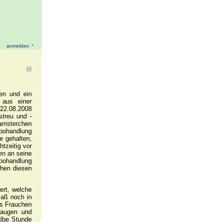
·
anmelden
en und ein
 aus einer
 22.08.2008
streu und -
Hamsterchen
Zoohandlung
e gehalten,
htzeitig vor
en an seine
Zoohandlung
chen diesen
ert, welche
saß noch in
ls Frauchen
faugen und
albe Stunde