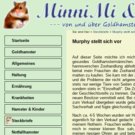
Sie sind hier »
Steckbriefe
»
Murphy stellt sic
Startseite
Murphy stellt sich vor
Goldhamster
Auf dieser Seite möchte ich mich
gesundes Goldhamstermännchen. 
Allgemeines
hannoverschen Zoohandlung abholte
betrat mein Frauchen die Zoohand
Haltung
matten zu kaufen. Sie kam mit der 
und die Probleme der nicht artger
stets nur wenige Tiere von Seiten 
Ernährung
sondern stets in "Einzelhaft". Die 
der Geschlechtsreife zu trennen. D
neuen Besitzer vermittelt wird. Be
Krankheiten
zum Verkauf übergeben wurde gebar
Sachverhalt und fügte gleichzeitig 
Hamster & Kinder
Nach ca. 4-5 Wochen wurden wir Ham
eigentlich für den Verkauf gedacht
Steckbriefe
meinem Notheim. Frauchen wollte u
mich in meiner kleinen Box sah
Notfallhamster
meinen riesigen Ohren an und bette