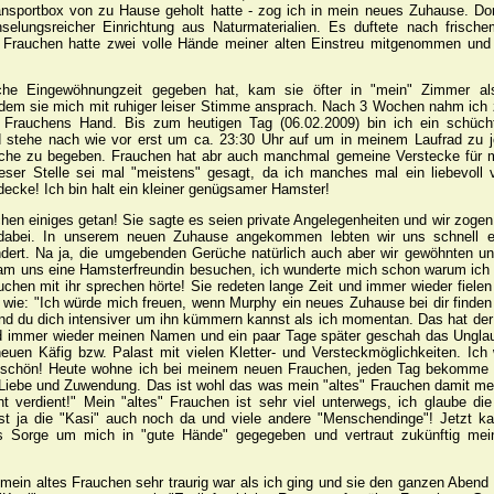
nsportbox von zu Hause geholt hatte - zog ich in mein neues Zuhause. Dor
selungsreicher Einrichtung aus Naturmaterialien. Es duftete nach frisc
Frauchen hatte zwei volle Hände meiner alten Einstreu mitgenommen und
e Eingewöhnungzeit gegeben hat, kam sie öfter in "mein" Zimmer al
ndem sie mich mit ruhiger leiser Stimme ansprach. Nach 3 Wochen nahm ich
Frauchens Hand. Bis zum heutigen Tag (06.02.2009) bin ich ein schüch
d stehe nach wie vor erst um ca. 23:30 Uhr auf um in meinem Laufrad zu 
uche zu begeben. Frauchen hat abr auch manchmal gemeine Verstecke für m
ieser Stelle sei mal "meistens" gesagt, da ich manches mal ein liebevoll 
decke! Ich bin halt ein kleiner genügsamer Hamster!
en einiges getan! Sie sagte es seien private Angelegenheiten und wir zoge
 dabei. In unserem neuen Zuhause angekommen lebten wir uns schnell ei
ndert. Na ja, die umgebenden Gerüche natürlich auch aber wir gewöhnten un
am uns eine Hamsterfreundin besuchen, ich wunderte mich schon warum ich 
chen mit ihr sprechen hörte! Sie redeten lange Zeit und immer wieder fielen
wie: "Ich würde mich freuen, wenn Murphy ein neues Zuhause bei dir finden
 und du dich intensiver um ihn kümmern kannst als ich momentan. Das hat der 
und immer wieder meinen Namen und ein paar Tage später geschah das Unglau
euen Käfig bzw. Palast mit vielen Kletter- und Versteckmöglichkeiten. Ich
r schön! Heute wohne ich bei meinem neuen Frauchen, jeden Tag bekomme 
l Liebe und Zuwendung. Das ist wohl das was mein "altes" Frauchen damit mei
ht verdient!" Mein "altes" Frauchen ist sehr viel unterwegs, ich glaube d
st ja die "Kasi" auch noch da und viele andere "Menschendinge"! Jetzt k
s Sorge um mich in "gute Hände" gegegeben und vertraut zukünftig me
 mein altes Frauchen sehr traurig war als ich ging und sie den ganzen Abend