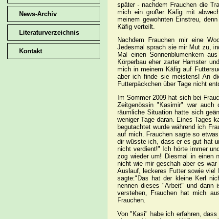
später - nachdem Frauchen die Tra
mich ein großer Käfig mit abwech
News-Archiv
meinem gewohnten Einstreu, denn 
Käfig verteilt.
Literaturverzeichnis
Nachdem Frauchen mir eine Woch
Jedesmal sprach sie mir Mut zu, i
Kontakt
Mal einen Sonnenblumenkern aus 
Körperbau eher zarter Hamster un
mich in meinem Käfig auf Futters
aber ich finde sie meistens! An d
Futterpäckchen über Tage nicht ent
Im Sommer 2009 hat sich bei Frauch
Zeitgenössin "Kasimir" war auch
räumliche Situation hatte sich geä
weniger Tage daran. Eines Tages k
begutachtet wurde während ich Frau
auf mich. Frauchen sagte so etwas 
dir wüsste ich, dass er es gut hat
nicht verdient!" Ich hörte immer 
zog wieder um! Diesmal in einen n
nicht wie mir geschah aber es wa
Auslauf, leckeres Futter sowie vie
sagte:"Das hat der kleine Kerl nic
nennen dieses "Arbeit" und dann i
verstehen, Frauchen hat mich au
Frauchen.
Von "Kasi" habe ich erfahren, dass