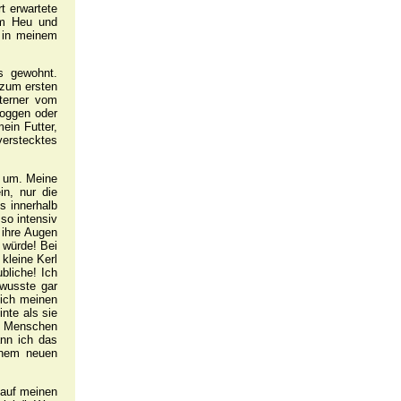
t erwartete
hem Heu und
 in meinem
s gewohnt.
 zum ersten
terner vom
joggen oder
ein Futter,
verstecktes
n um. Meine
n, nur die
s innerhalb
so intensiv
 ihre Augen
 würde! Bei
kleine Kerl
bliche! Ich
 wusste gar
ich meinen
nte als sie
ie Menschen
ann ich das
inem neuen
 auf meinen