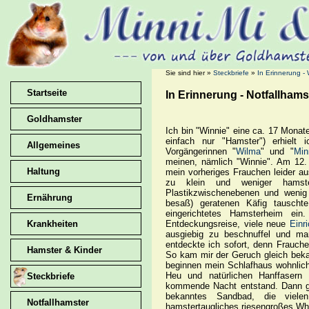
Sie sind hier »
Steckbriefe
»
In Erinnerung - W
Startseite
In Erinnerung - Notfallhamst
Goldhamster
Ich bin "Winnie" eine ca. 17 Mona
einfach nur "Hamster") erhielt 
Allgemeines
Vorgängerinnen "
Wilma
" und "
Min
meinen, nämlich "Winnie". Am 12.
Haltung
mein vorheriges Frauchen leider a
zu klein und weniger hamster
Plastikzwischenebenen und wenig 
Ernährung
besaß) geratenen Käfig tauscht
eingerichtetes Hamsterheim ei
Entdeckungsreise, viele neue
Einr
Krankheiten
ausgiebig zu beschnuffel und ma
entdeckte ich sofort, denn Frauch
Hamster & Kinder
So kam mir der Geruch gleich beka
beginnen mein Schlafhaus wohnlich 
Heu und natürlichen Hanffasern 
Steckbriefe
kommende Nacht entstand. Dann gin
bekanntes Sandbad, die viele
Notfallhamster
hamstertaugliches riesengroßes Wh