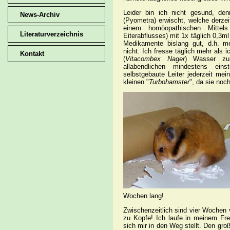
Leider bin ich nicht gesund, d
News-Archiv
(Pyometra) erwischt, welche derze
einem homöopathischen Mitt
Literaturverzeichnis
Eiterabflusses) mit 1x täglich 0,3
Medikamente bislang gut, d.h. me
nicht. Ich fresse täglich mehr als 
Kontakt
(
Vitacombex Nager
) Wasser zu
allabendlichen mindestens ei
selbstgebaute Leiter jederzeit mei
kleinen "
Turbohamster
", da sie noc
Wochen lang!
Zwischenzeitlich sind vier Wochen 
zu Kopfe! Ich laufe in meinem Fr
sich mir in den Weg stellt. Den gr