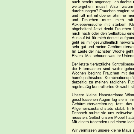
auch bereits angenagt. Ich dachte
weitergehen muss! Also warum 
durchzunagen? Frauchen reagiert s
und ruft mit erhobener Stimme mei
und Frauchen muss mich mit 
Abklebeversuche mit starkem Kl
abgehalten! Jetzt denkt Frauchen 
mich nach oder den Selbstbau ein
Auslauf ist für mich derzeit aufg
geht es mir gesundheitlich hervorr
sehr gut und meine Gebärmutterver
Im Laufe der nächsten Woche geht F
Elvers. Mal schauen was ihr Unter
Der letzte tierärztliche Kontrollbe
die Eitermassen sind weitestgehe
Wochen beginnt Frauchen mit de
homöopathisches Kombinationsprä
derzeitig zu meinen täglichen Fü
regelmäßig kontrolliertes Gewicht st
Unsere kleine Hamsterdame Winn
geschlossenen Augen lag sie in ihre
Gebärmuttervereiterung fast da
Allgemeinzustand stets stabil. In l
Dennoch raubte sie uns zeitweise d
mussten. Selbst unsere Möbel hatt
Mit einem tränenden und einem lach
Wir vermissen unsere kleine Maus s